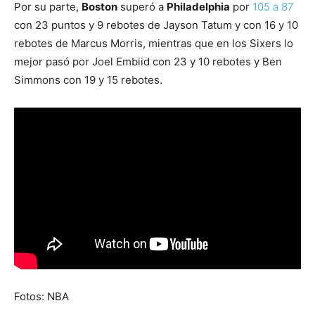
Por su parte,
Boston
superó a
Philadelphia
por
105 a 87
— GOLDEN STATE WARRIORS
con 23 puntos y 9 rebotes de Jayson Tatum y con 16 y 10
(@WARRIORS)
17 DE OCTUBRE DE
rebotes de Marcus Morris, mientras que en los Sixers lo
2018
mejor pasó por Joel Embiid con 23 y 10 rebotes y Ben
Simmons con 19 y 15 rebotes.
Fotos: NBA