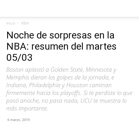
Inicio
NBA
Noche de sorpresas en la
NBA: resumen del martes
05/03
Boston aplastó a Golden State, Minnesota y
Memphis dieron los golpes de la jornada, e
Indiana, Philadelphia y Houston caminan
firmemente hacia los playoffs. Si te perdiste lo que
pasó anoche, no pasa nada, UCU te muestra lo
más importante.
6 marzo, 2019