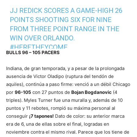
JJ REDICK SCORES A GAME-HIGH 26
POINTS SHOOTING SIX FOR NINE
FROM THREE POINT RANGE IN THE
WIN OVER ORLANDO.
#HERETHEYCOME
BULLS 96 – 105 PACERS
PIC.TWITTER.COM/DQLPQTZ8RT
Indiana, de gran temporada, y a pesar de la prolongada
— PHILADELPHIA 76ERS (@SIXERS)
ausencia de Victor Oladipo (ruptura del tendón de
MARCH 6, 2019
aquiles), continúa a paso firme: venció a un débil Chicago
por
96-105
con 27 puntos de
Bojan Bogdanovic
(4
triples). Myles Turner fue una muralla y, además de 10
puntos y 11 rebotes, rompió su máxima personal al
conseguir
¡7 tapones!
Dato de color: su anterior marca
era de 6, una de ellas sobre el final, logradas en
noviembre contra el mismo rival. Parece que los tiene de