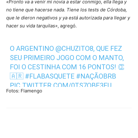
«Pronto va a venir mi novia a estar conmigo, ella llega y
no tiene que hacerse nada. Tiene los tests de Córdoba,
que le dieron negativos y ya está autorizada para llegar y
hacer su vida tarquilas»
, agregó.
O ARGENTINO
@CHUZITO8
, QUE FEZ
SEU PRIMEIRO JOGO COM O MANTO,
FOI O CESTINHA COM 16 PONTOS! 👏
🇦🇷
#FLABASQUETE
#NAÇÃOBRB
PIC.TWITTER.COM/0TS7OBE3EU
Fotos: Flamengo
— TIME FLAMENGO
(@TIMEFLAMENGO)
SEPTEMBER 29,
2020