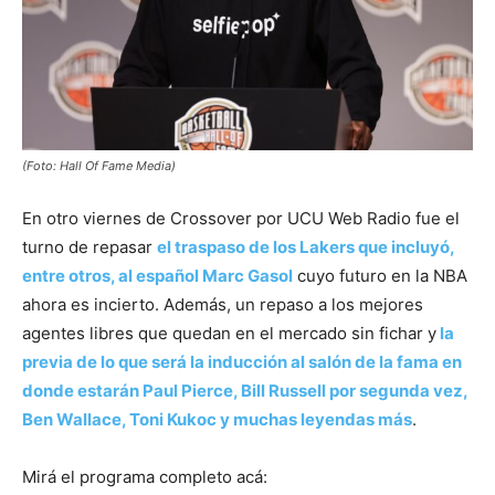
(Foto: Hall Of Fame Media)
En otro viernes de Crossover por UCU Web Radio fue el
turno de repasar
el traspaso de los Lakers que incluyó,
entre otros, al español Marc Gasol
cuyo futuro en la NBA
ahora es incierto. Además, un repaso a los mejores
agentes libres que quedan en el mercado sin fichar y
la
previa de lo que será la inducción al salón de la fama en
donde estarán Paul Pierce, Bill Russell por segunda vez,
Ben Wallace, Toni Kukoc y muchas leyendas más
.
Mirá el programa completo acá: