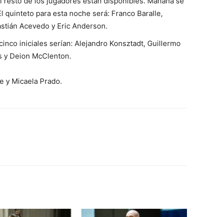
l resto de los jugadores están disponibles. Mañana se
El quinteto para esta noche será: Franco Baralle,
stián Acevedo y Eric Anderson.
inco iniciales serían: Alejandro Konsztadt, Guillermo
s y Deion McClenton.
e y Micaela Prado.