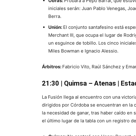
Obras:
Probará a Pepo Barral, que estuv
iniciales serán: Juan Pablo Venegas, Joaq
Berra.
Unión:
El conjunto santafesino está espe
Merchant III, que ocupa el lugar de Rodr
un esguince de tobillo. Los cinco inicial
Miles Bowman e Ignacio Alessio.
Árbitros:
Fabricio Vito, Raúl Sánchez y Em
21:30 | Quimsa – Atenas | Esta
La Fusión llega al encuentro con una victori
dirigidos por Córdoba se encuentran en la c
la necesidad de ganar, tras haber caído en 
el último lugar de la tabla con un registro de