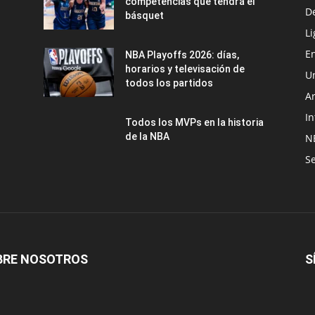
competencias que tendrá el
D
básquet
Li
En
NBA Playoffs 2026: días,
horarios y televisación de
U
todos los partidos
A
In
Todos los MVPs en la historia
de la NBA
N
Se
BRE NOSOTROS
S