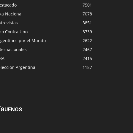
estacado
7501
ga Nacional
7078
trevistas
3851
no Contra Uno
3739
rgentinos por el Mundo
2622
ternacionales
2467
BA
2415
lección Argentina
1187
ÍGUENOS