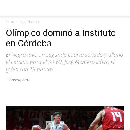
Inicio
Liga Nacional
Olímpico dominó a Instituto
en Córdoba
El Negro tuvo un segundo cuarto soñado y allanó
el camino para el 93-69. José Montero lideró el
goleo con 19 puntos.
12 enero, 2026