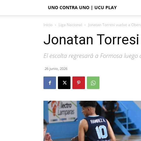
UNO CONTRA UNO | UCU PLAY
Inicio
Liga Nacional
Jonatan Torresi vuelve a Ober
Jonatan Torresi
El escolta regresará a Formosa luego 
26 junio, 2026