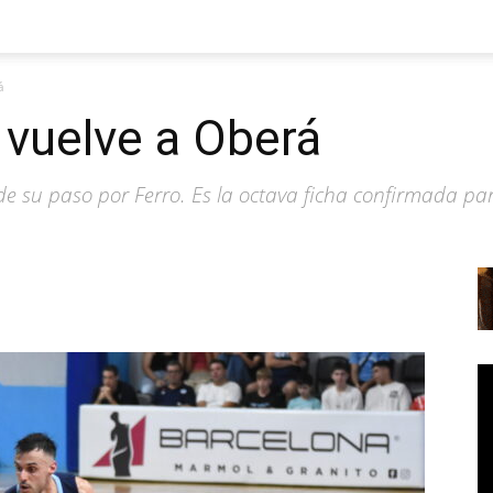
á
 vuelve a Oberá
de su paso por Ferro. Es la octava ficha confirmada pa