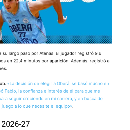
su largo paso por Atenas. El jugador registró 9,6
obos en 22,4 minutos por aparición. Además, registró al
nes.
lub:
«La decisión de elegir a Oberá, se basó mucho en
 Fabio, la confianza e interés de él para que me
para seguir creciendo en mi carrera, y en busca de
juego a lo que necesite el equipo»
.
a 2026-27