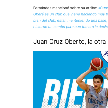
Fernández mencionó sobre su arribo:
«
Cuan
Oberá es un club que viene haciendo muy b
bien del club, están manteniendo una base
hicieron un combo para que tomara la decisi
Juan Cruz Oberto, la otra