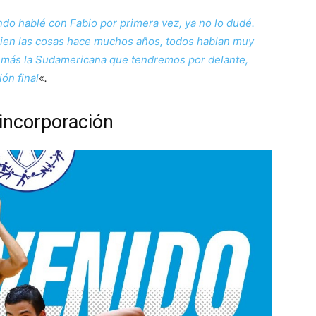
do hablé con Fabio por primera vez, ya no lo dudé.
ien las cosas hace muchos años, todos hablan muy
, más la Sudamericana que tendremos por delante,
ón final
«
.
 incorporación