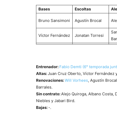
Bases
Escoltas
Al
Bruno Sansimoni
Agustín Brocal
Ale
Sa
Víctor Fernández
Jonatan Torresi
Bar
Entrenador:
Fabio Demti (6° temporada junt
Altas:
Juan Cruz Oberto, Víctor Fernández y
Renovaciones:
Will Vorhees
, Agustín Broca
Barrales.
Sin contrato:
Alejo Quiroga, Albano Costa, 
Niebles y Jabari Bird.
Bajas:
-.