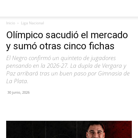
Inicio
Liga Nacional
Olímpico sacudió el mercado
y sumó otras cinco fichas
El Negro confirmó un quinteto de jugadores
pensando en la 2026-27. La dupla de Vergara y
Paz arribará tras un buen paso por Gimnasia de
La Plata.
30 junio, 2026