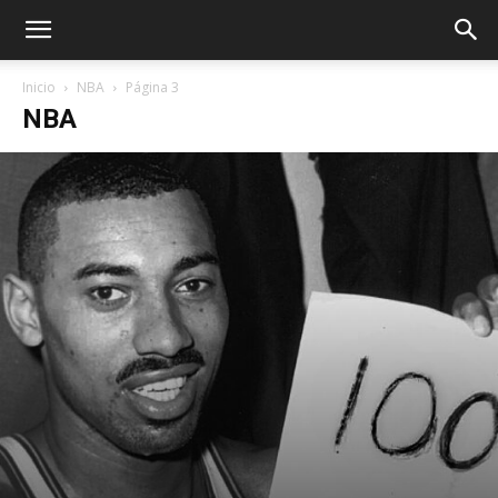
Inicio
NBA
Página 3
NBA