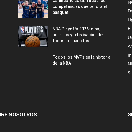
Calendario 2026: Todas las
N
competencias que tendrá el
D
básquet
Li
En
NBA Playoffs 2026: días,
horarios y televisación de
U
todos los partidos
A
In
Todos los MVPs en la historia
de la NBA
N
Se
BRE NOSOTROS
S