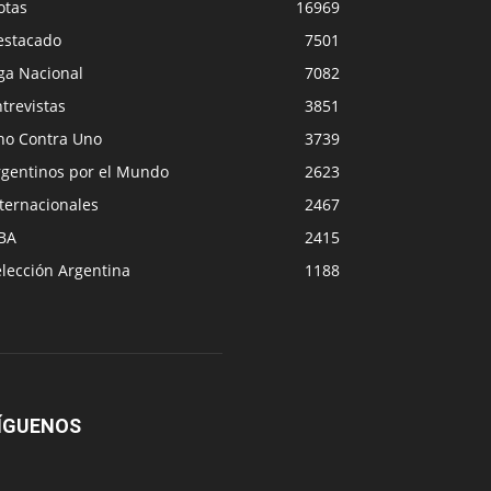
otas
16969
estacado
7501
ga Nacional
7082
trevistas
3851
no Contra Uno
3739
rgentinos por el Mundo
2623
ternacionales
2467
BA
2415
lección Argentina
1188
ÍGUENOS