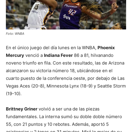
Foto: WNBA
En el único juego del día lunes en la WNBA,
Phoenix
Mercury
venció a
Indiana Fever
86 a 81, hilvanando
noveno triunfo en fila. Con este resultado, las de Arizona
alcanzaron su victoria número 18, ubicándose en el
cuarto puesto de la conferencia oeste, por debajo de Las
Vegas Aces (20-8), Minnesota Lynx (18-9) y Seattle Storm
(19-10).
Brittney Griner
volvió a ser una de las piezas
fundamentales. La interna sumó su doble doble número
55, con 21 puntos y 10 rebotes. Además, aportó 5
asistencias y 2 tapas en 31 minutos. Mirá lo mejor de su