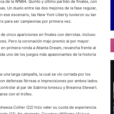
ca de la WNBA. Quinto y último partido de finales, con
as. Un duelo entre las dos mejores de la fase regular,
n ese escenario, las New York Liberty tuvieron su tan
ynx para ser campeonas por primera vez.
 de cinco apariciones en finales con derrotas. Incluso
es. Pero la coronación trajo premio al por mayor:
a en primera ronda a Atlanta Dream, revancha frente al
zás uno de los juegos más apasionantes de la historia
ras una larga campaña, la cual se vio cortada por los
con defensas férreas e imprecisiones por ambos lados.
controlar al par de Sabrina Ionescu y Breanna Stewart.
rse con el trofeo.
apheesa Collier (22) hizo valer su cuota de experiencia.
de (21). No obstante, Courtney Williams (4) tuvo