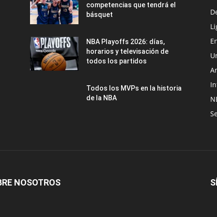
competencias que tendrá el
D
básquet
Li
En
NBA Playoffs 2026: días,
horarios y televisación de
U
todos los partidos
A
In
Todos los MVPs en la historia
de la NBA
N
Se
BRE NOSOTROS
S