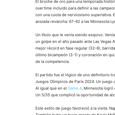
El broche de oro para una temporada históri
overtime incluido para definir a las campeon
con una cuota de nerviosismo superlativa. E
ansiada revancha: 67-62 a las Minnesota L
Un título que le venía siendo esquivo. Venía
un golpe en el año pasado ante Las Vegas Ac
mejor récord en fase regular (32-8), barrid
último bicampeón (3-1) y coronación en qui
de la competencia.
El partido fue el lógico de uno definitorio t
Juegos Olímpicos de París 2024. Un juego 
Al igual que en el
Game 4
, Minnesota logró 
Un 5/35 que complicó la oportunidad de alza
Este estilo de juego favoreció a la visita. N
También hubo un buen aporte de Kayla McBri