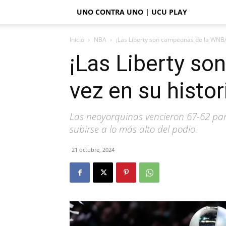
UNO CONTRA UNO | UCU PLAY
Inicio
NBA
¡Las Liberty son campeonas de la WNBA
¡Las Liberty s
vez en su histor
Las neoyorquinas vencieron 67-62 para
subirse a lo más alto del podio.
21 octubre, 2024