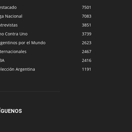
estacado
7501
ga Nacional
7083
trevistas
3851
no Contra Uno
3739
rgentinos por el Mundo
2623
ternacionales
2467
BA
2416
lección Argentina
1191
ÍGUENOS