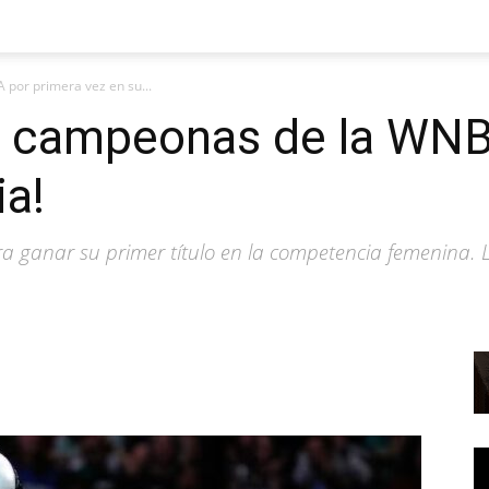
 por primera vez en su...
on campeonas de la WNB
ia!
 ganar su primer título en la competencia femenina. L