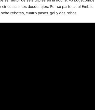
de ser autor de seis triples en la noche. VJ Edgecombe
 cinco aciertos desde lejos. Por su parte, Joel Embiid
 ocho rebotes, cuatro pases-gol y dos robos.