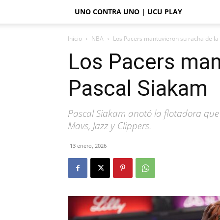
UNO CONTRA UNO | UCU PLAY
Inicio
NBA
Los Pacers mantuvieron su racha de l
Los Pacers man
Pascal Siakam
Pascal Siakam anotó la flotadora que 
Mavs, Jazz y Clippers.
13 enero, 2026