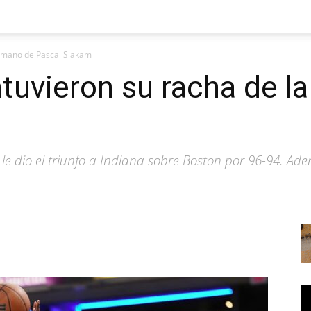
a mano de Pascal Siakam
tuvieron su racha de l
le dio el triunfo a Indiana sobre Boston por 96-94. Ade