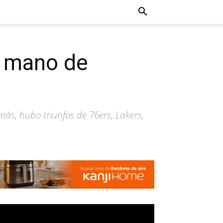
a mano de
más, hubo triunfos de 76ers, Lakers,