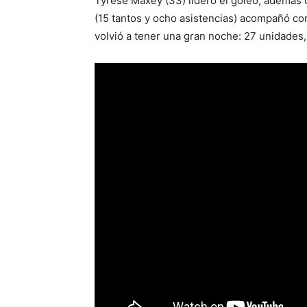
Tyrese Maxey (33) lideró el goleo, además 
(15 tantos y ocho asistencias) acompañó con
volvió a tener una gran noche: 27 unidades,