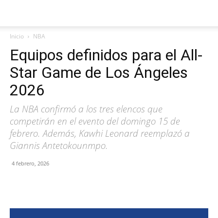
Inicio
NBA
Equipos definidos para el All-
Star Game de Los Ángeles
2026
La NBA confirmó a los tres elencos que
competirán en el evento del domingo 15 de
febrero. Además, Kawhi Leonard reemplazó a
Giannis Antetokounmpo.
4 febrero, 2026