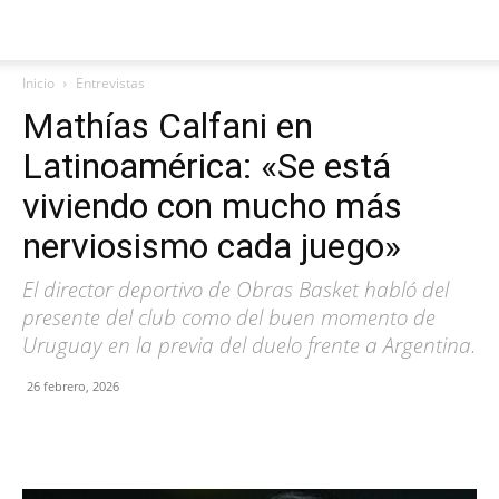
Inicio
Entrevistas
Mathías Calfani en
Latinoamérica: «Se está
viviendo con mucho más
nerviosismo cada juego»
El director deportivo de Obras Basket habló del
presente del club como del buen momento de
Uruguay en la previa del duelo frente a Argentina.
26 febrero, 2026