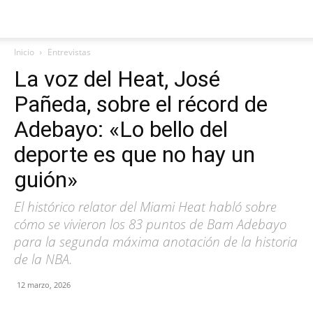
Inicio
Entrevistas
La voz del Heat, José
Pañeda, sobre el récord de
Adebayo: «Lo bello del
deporte es que no hay un
guión»
El histórico relator del Miami Heat habló sobre
cómo se vivieron los 83 puntos de Bam Adebayo
para la segunda máxima anotación de la historia
de la NBA.
12 marzo, 2026