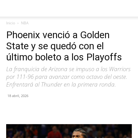
Inicio
NBA
Phoenix venció a Golden
State y se quedó con el
último boleto a los Playoffs
La franquicia de Arizona se impuso a los Warriors
por 111-96 para avanzar como octavo del oeste.
Enfrentará al Thunder en la primera ronda.
18 abril, 2026