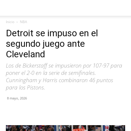
Inicio
NBA
Detroit se impuso en el
segundo juego ante
Cleveland
Los de Bickerstaff se impusieron por 107-97 para
poner el 2-0 en la serie de semifinales.
Cunningham y Harris combinaron 46 puntos
para los Pistons.
8 mayo, 2026