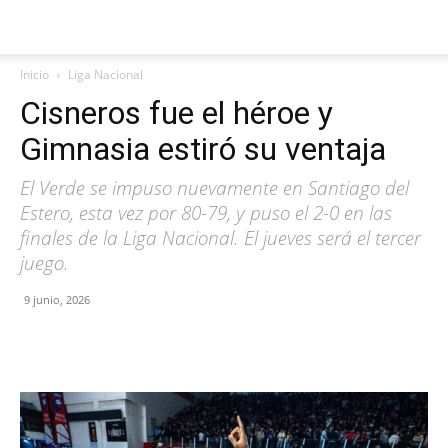
Inicio
Liga Nacional
Cisneros fue el héroe y
Gimnasia estiró su ventaja
El Verde se impuso nuevamente en Santiago del
Estero, esta vez por 80-79, y puso el 2-0 en las
finales de la Liga Nacional. El jueves será el tercer
juego.
9 junio, 2026