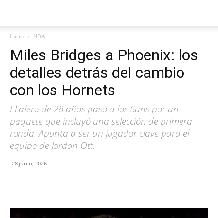
Inicio
NBA
Miles Bridges a Phoenix: los
detalles detrás del cambio
con los Hornets
El alero de 28 años pasó a los Suns por un
paquete que incluyó una selección de primera
ronda. Apunta a ser un jugador clave para el
equipo de Jordan Ott.
28 junio, 2026