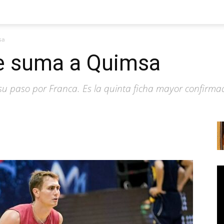
sa
se suma a Quimsa
e su paso por Franca. Es la quinta ficha mayor confirm