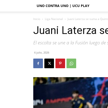
UNO CONTRA UNO | UCU PLAY
Inicio
Liga Nacional
Juani Laterza se suma a Quim
Juani Laterza 
El escolta se une a la Fusión luego d
6 julio, 2026