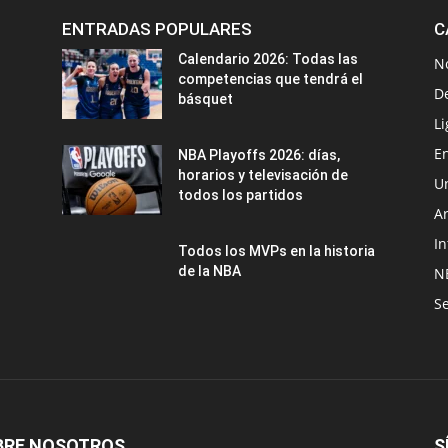
ENTRADAS POPULARES
C
Calendario 2026: Todas las
N
competencias que tendrá el
D
básquet
Li
En
NBA Playoffs 2026: días,
horarios y televisación de
U
todos los partidos
A
In
Todos los MVPs en la historia
de la NBA
N
Se
BRE NOSOTROS
S