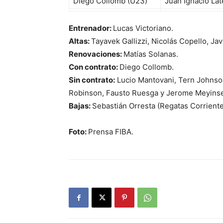
Diego Collomb (U23)
Juan Ignacio Lat
Entrenador:
Lucas Victoriano.
Altas:
Tayavek Gallizzi, Nicolás Copello, Jav
Renovaciones:
Matías Solanas.
Con contrato:
Diego Collomb.
Sin contrato:
Lucio Mantovani, Tern Johns
Robinson, Fausto Ruesga y Jerome Meyins
Bajas:
Sebastián Orresta (Regatas Corrient
Foto:
Prensa FIBA.