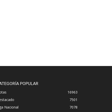
ATEGORÍA POPULAR
otas
16963
estacado
7501
ga Nacional
7078