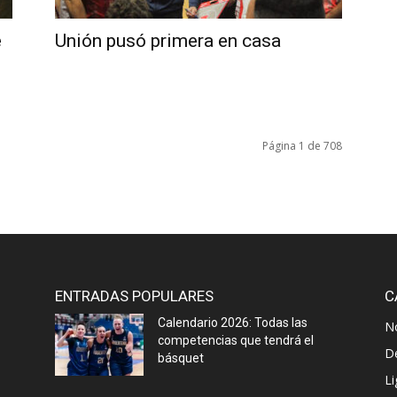
e
Unión pusó primera en casa
Página 1 de 708
ENTRADAS POPULARES
C
Calendario 2026: Todas las
N
competencias que tendrá el
D
básquet
Li