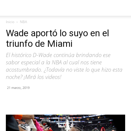
Inicio
NBA
Wade aportó lo suyo en el
triunfo de Miami
El histórico D-Wade continúa brindando ese
sabor especial a la NBA al cual nos tiene
acostumbrado. ¿Todavía no viste lo que hizo esta
noche? ¡Mirá los videos!
21 marzo, 2019