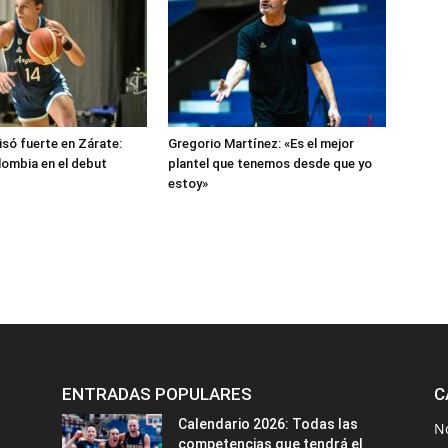
isó fuerte en Zárate:
Gregorio Martínez: «Es el mejor
lombia en el debut
plantel que tenemos desde que yo
estoy»
ENTRADAS POPULARES
C
Calendario 2026: Todas las
N
competencias que tendrá el