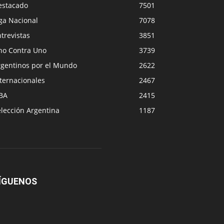
estacado
7501
ga Nacional
7078
trevistas
3851
no Contra Uno
3739
rgentinos por el Mundo
2622
ternacionales
2467
BA
2415
lección Argentina
1187
ÍGUENOS