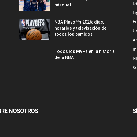
D
básquet
Li
En
NBA Playoffs 2026: días,
horarios y televisación de
U
todos los partidos
A
In
Todos los MVPs en la historia
de la NBA
N
Se
BRE NOSOTROS
S