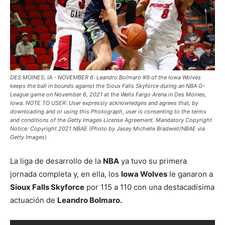
DES MOINES, IA - NOVEMBER 6: Leandro Bolmaro #9 of the Iowa Wolves
keeps the ball in bounds against the Sioux Falls Skyforce during an NBA G-
League game on November 6, 2021 at the Wells Fargo Arena in Des Moines,
Iowa. NOTE TO USER: User expressly acknowledges and agrees that, by
downloading and or using this Photograph, user is consenting to the terms
and conditions of the Getty Images License Agreement. Mandatory Copyright
Notice: Copyright 2021 NBAE (Photo by Jasey Michelle Bradwell/NBAE via
Getty Images)
La liga de desarrollo de la
NBA
ya tuvo su primera
jornada completa y, en ella, los
Iowa Wolves
le ganaron a
Sioux Falls Skyforce
por 115 a 110 con una destacadísima
actuación de
Leandro Bolmaro.