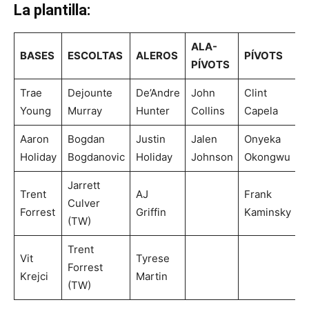
La plantilla:
ALA-
BASES
ESCOLTAS
ALEROS
PÍVOTS
PÍVOTS
Trae
Dejounte
De’Andre
John
Clint
Young
Murray
Hunter
Collins
Capela
Aaron
Bogdan
Justin
Jalen
Onyeka
Holiday
Bogdanovic
Holiday
Johnson
Okongwu
Jarrett
Trent
AJ
Frank
Culver
Forrest
Griffin
Kaminsky
(TW)
Trent
Vit
Tyrese
Forrest
Krejci
Martin
(TW)