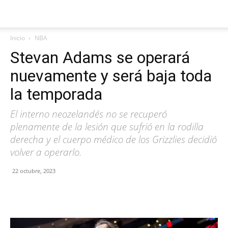
Inicio
NBA
Stevan Adams se operará
nuevamente y será baja toda
la temporada
El interno neozelandés no se recuperó
plenamente de la lesión que sufrió en la rodilla
derecha y el cuerpo médico de los Grizzlies decidió
volver a operarlo.
22 octubre, 2023