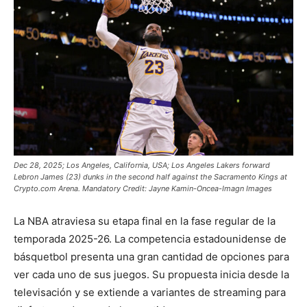
Dec 28, 2025; Los Angeles, California, USA; Los Angeles Lakers forward
Lebron James (23) dunks in the second half against the Sacramento Kings at
Crypto.com Arena. Mandatory Credit: Jayne Kamin-Oncea-Imagn Images
La NBA atraviesa su etapa final en la fase regular de la
temporada 2025-26. La competencia estadounidense de
básquetbol presenta una gran cantidad de opciones para
ver cada uno de sus juegos. Su propuesta inicia desde la
televisación y se extiende a variantes de streaming para