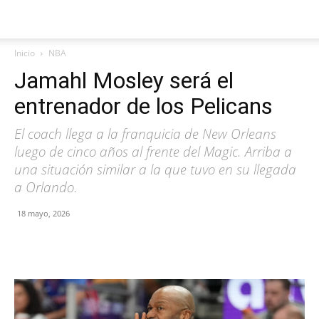
Inicio
NBA
Jamahl Mosley será el
entrenador de los Pelicans
El coach llega a la franquicia de New Orleans
luego de cinco años al frente del Magic. Arriba a
una situación similar a la que tuvo en su llegada
a Orlando.
18 mayo, 2026