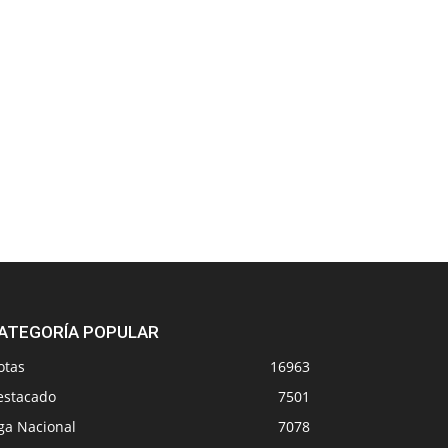
ATEGORÍA POPULAR
otas
16963
estacado
7501
ga Nacional
7078