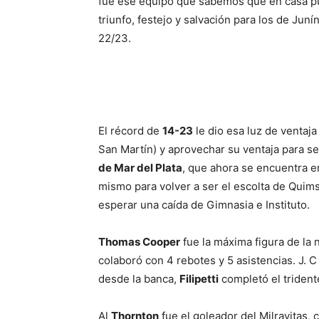
fue ese equipo que sabemos que en casa pu
triunfo, festejo y salvación para los de Jun
22/23.
El récord de
14-23
le dio esa luz de ventaj
San Martín) y aprovechar su ventaja para se
de Mar del Plata
, que ahora se encuentra e
mismo para volver a ser el escolta de Quims
esperar una caída de Gimnasia e Instituto.
Thomas Cooper
fue la máxima figura de la
colaboró con 4 rebotes y 5 asistencias. J. 
desde la banca,
Filipetti
completó el trident
Al
Thornton
fue el goleador del Milrayitas,