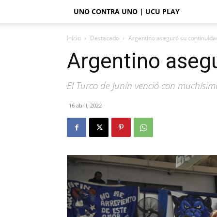
UNO CONTRA UNO | UCU PLAY
Inicio
Destacado
Argentino aseguró su continuidad
Argentino asegu
El Turco de Junín venció con muchísim
16 abril, 2022