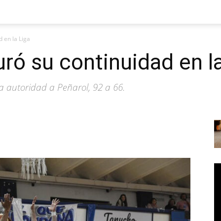
 en la Liga
ró su continuidad en l
a autoridad a Peñarol, 92 a 66.