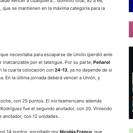
ede vencer a cualquiera… dominio total, 92 a 66,
ín, que se mantienen en la máxima categoría para la
a que necesitaba para escaparse de Unión (perdió ante
r inalcanzable por el tatengue. Por su parte,
Peñarol
n la cuarta colocación con
24-13
, ya no depende de si
a. En la última jornada deberá vencer a Unión, y
 noche, con 25 puntos. El norteamericano además
C Rodríguez fue el segundo anotador, con 20. Viniendo
e anotador, con 12 unidades.
 con 14 puntos, escoltado por
Nicolás Franco
, que