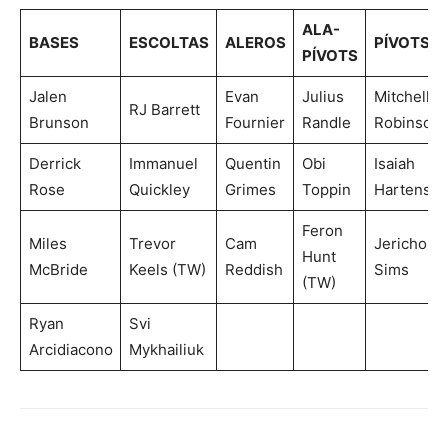
ALA-
BASES
ESCOLTAS
ALEROS
PÍVOTS
PÍVOTS
Jalen
Evan
Julius
Mitchell
RJ Barrett
Brunson
Fournier
Randle
Robinson
Derrick
Immanuel
Quentin
Obi
Isaiah
Rose
Quickley
Grimes
Toppin
Hartenste
Feron
Miles
Trevor
Cam
Jericho
Hunt
McBride
Keels (TW)
Reddish
Sims
(TW)
Ryan
Svi
Arcidiacono
Mykhailiuk