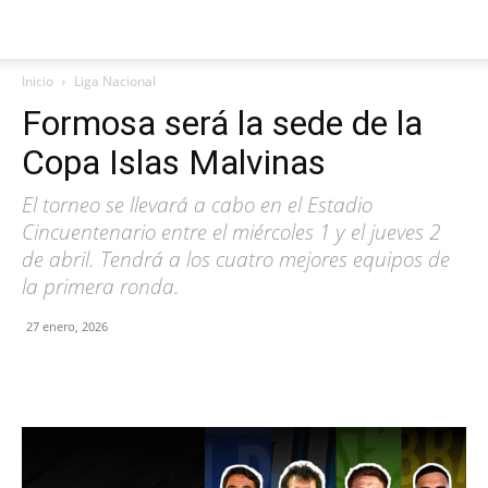
Inicio
Liga Nacional
Formosa será la sede de la
Copa Islas Malvinas
El torneo se llevará a cabo en el Estadio
Cincuentenario entre el miércoles 1 y el jueves 2
de abril. Tendrá a los cuatro mejores equipos de
la primera ronda.
27 enero, 2026