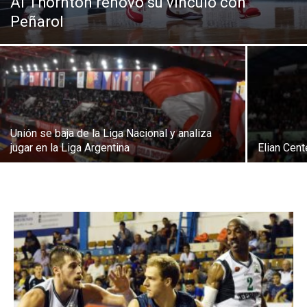
Al Thornton renovó su vínculo con
Peñarol
Unión se baja de la Liga Nacional y analiza
jugar en la Liga Argentina
Elian Cent