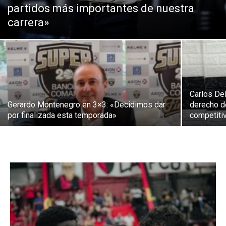
partidos más importantes de nuestra
carrera»
Carlos De
Gerardo Montenegro en 3×3: «Decidimos dar
derecho de
por finalizada esta temporada»
competiti